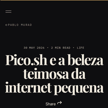
PABLO MURAD
30 MAY 2026
2 MIN READ
LIFE
Pico.sh e a beleza
teimosa da
internet pequena
Share