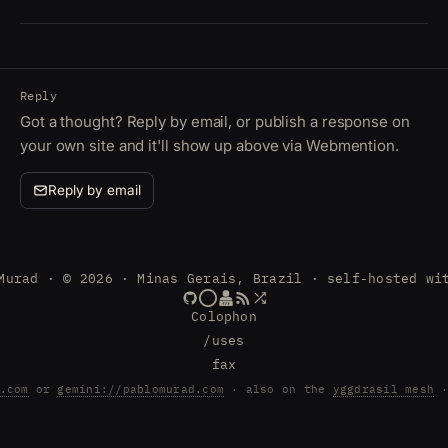
Reply
Got a thought? Reply by email, or publish a response on
your own site and it'll show up above via Webmention.
Reply by email
Murad · © 2026 · Minas Gerais, Brazil · self-hosted wi
Colophon
/uses
fax
.com
or
gemini://pablomurad.com
· also on the
yggdrasil mesh
·