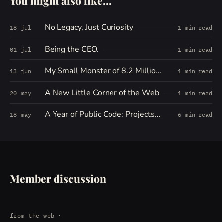
You might also like...
No Legacy, Just Curiosity
18 jul
1 min read
Being the CEO.
01 jul
1 min read
My Small Monster of 8.2 Million Words
13 jun
1 min read
A New Little Corner of the Web
20 may
1 min read
A Year of Public Code: Projects, Forks, Experiments, and Open Threads
18 may
6 min read
Member discussion
from the web
·